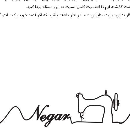
گذاشته ایم تا آشناییت کامل نسبت به این مسئله پیدا کنید.
کچری مد روز 1402 را میتوانید در مزون نگار ندایی بیابید، بنابراین شما در نظر داشته باشید که اگر قصد