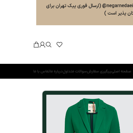
سفارشات طبق روال ارسال خواهند شد . پشتیبانی 09025357598 (ارسال پیامک و پیام در واتسپ ، تلگرام ، بله ) کانال بله و تلگرام : negarnedaei@ (ارسال فوری پیک تهران برای
ن پذیر است )
صفحه اصلی
پیگیری سفارش
سوالات متداول
درباره ما
تماس با ما