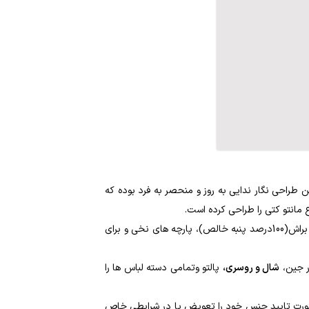
ن طراحی نگار ندایی به روز و منحصر به فرد بوده که
 مانتو کتی را طراحی کرده است.
جنس پارچه بکار گرفته شده در دوخت و تولید مانتو کتی ها متناسب با فصل پیش رو در نظر گرفته میشود، برای تابستان پارچه های خنک مثل لینن، پنبه براش(100درصد پنبه خالص)، پارچه های نخی و برای
ر جین،
شال و روسری،
پالتو وتمامی دسته لباس ها را
در صورت تایید جنس خود را تعویض یا در شرایطی خاص