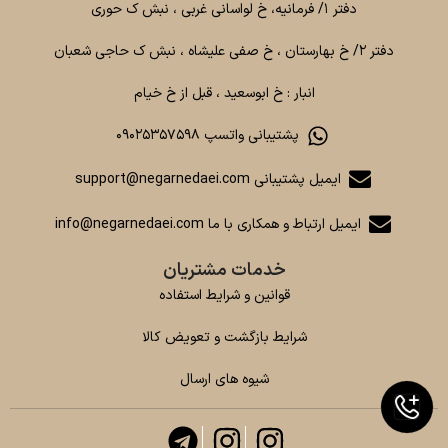
دفتر ۱/ فرمانیه، خ لواسانی غربی ، نبش ک حوری
دفتر ۲/ خ بهارستان ، خ صفی علیشاه ، نبش ک حاجی شعبان
انبار : خ ابوسعید ، قبل از خ خیام
پشتیبانی واتسپ ۰۹۰۲۵۳۵۷۵۹۸
ایمیل پشتیبانی support@negarnedaei.com
ایمیل ارتباط و همکاری با ما info@negarnedaei.com
خدمات مشتریان
قوانین و شرایط استفاده
شرایط بازگشت و تعویض کالا
شیوه های ارسال