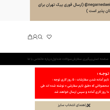
سفارشات طبق روال ارسال خواهند شد . پشتیبانی 09025357598 (ارسال پیامک و پیام در واتسپ ، تلگرام ، بله ) کانال بله و تلگرام : negarnedaei@ (ارسال فوری پیک تهران برای
ن پذیر است )
صفحه اصلی
پیگیری سفارش
سوالات متداول
درباره ما
تماس با ما
تـوجــه :
تایم آماده شدن سفارشات : ۵ روز کاری توجه :
محصولاتی که «طبق تایم سفارشی » نوشته شده اند طی
۱۰ روز کاری آماده و سپس ارسال خواهند شد
راهنمای انتخاب سایز