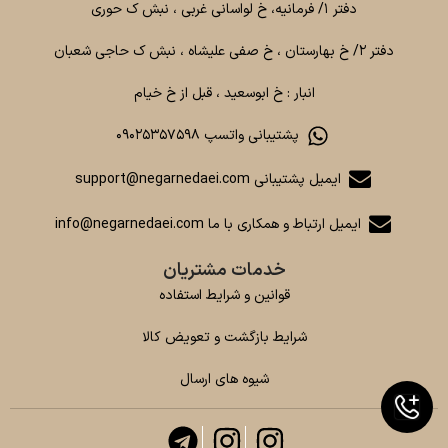
دفتر ۱/ فرمانیه، خ لواسانی غربی ، نبش ک حوری
دفتر ۲/ خ بهارستان ، خ صفی علیشاه ، نبش ک حاجی شعبان
انبار : خ ابوسعید ، قبل از خ خیام
پشتیبانی واتسپ ۰۹۰۲۵۳۵۷۵۹۸
ایمیل پشتیبانی support@negarnedaei.com
ایمیل ارتباط و همکاری با ما info@negarnedaei.com
خدمات مشتریان
قوانین و شرایط استفاده
شرایط بازگشت و تعویض کالا
شیوه های ارسال