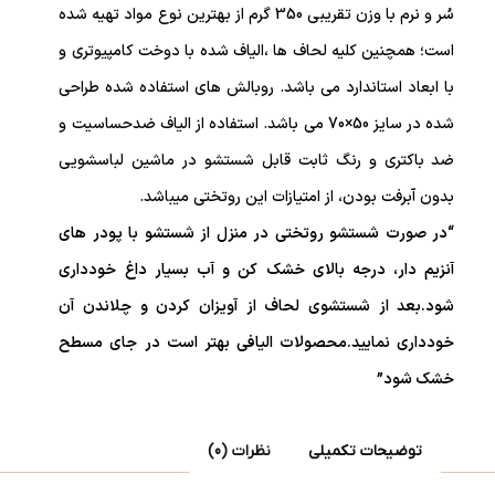
سُر و نرم با وزن تقریبی 350 گرم از بهترین نوع مواد تهیه شده
است؛ همچنین کلیه لحاف ها ،الیاف شده با دوخت کامپیوتری و
با ابعاد استاندارد می باشد. روبالش های استفاده شده طراحی
شده در سایز 50×70 می باشد. استفاده از الیاف ضدحساسیت و
ضد باکتری و رنگ ثابت قابل شستشو در ماشین لباسشویی
بدون آبرفت بودن، از امتیازات این روتختی میباشد.
“در صورت شستشو روتختی در منزل از شستشو با پودر های
آنزیم دار، درجه بالای خشک کن و آب بسیار داغ خودداری
شود.بعد از شستشوی لحاف از آویزان کردن و چلاندن آن
خودداری نمایید.محصولات الیافی بهتر است در جای مسطح
خشک شود”
توضیحات تکمیلی
نظرات (0)