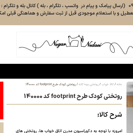
طیل و با استعلام موجودی قبل از ثبت سفارش و هماهنگی قبلی امکا
خانه
کالا خواب
روتختی بچه گانه
روتختی کودک طرح footprint کد 140000
روتختی کودک طرح footprint کد 140000
شرح کالا:
امروزه با توجه به
دکوراسیون مدرن
اتاق خواب ها،
روتختی های