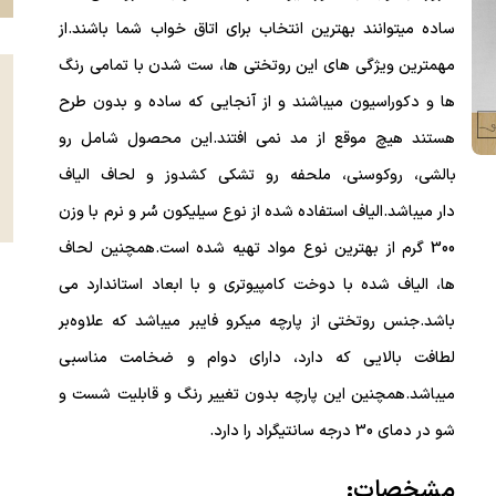
ساده
میتوانند بهترین انتخاب برای اتاق خواب شما باشند.از
مهمترین ویژگی های این روتختی ها،
ست شدن با تمامی رنگ
ها و دکوراسیون
میباشند و از آنجایی که ساده و بدون طرح
هستند هیچ موقع از مد نمی افتند.این محصول شامل
رو
بالشی
،
روکوسنی
،
ملحفه
رو تشکی کشدوز
و
لحاف الیاف
دار
میباشد.الیاف استفاده شده از نوع سیلیکون سُر و نرم با وزن
300 گرم از بهترین نوع مواد تهیه شده است.همچنین لحاف
ها،
الیاف شده با دوخت کامپیوتری
و
با ابعاد استاندارد
می
باشد.جنس روتختی از پارچه میکرو فایبر میباشد که علاوه‌بر
لطافت بالایی که دارد، دارای دوام و ضخامت مناسبی
میباشد.همچنین این پارچه بدون تغییر رنگ و قابلیت شست و
شو در دمای
30 درجه سانتیگراد
را دارد.
مشخصات: