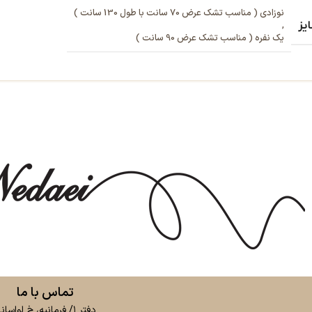
نوزادی ( مناسب تشک عرض 70 سانت با طول 130 سانت )
یز
,
یک نفره ( مناسب تشک عرض 90 سانت )
تماس با ما
دفتر ۱/ فرمانیه، خ لواسان