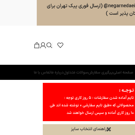
سفارشات طبق روال ارسال خواهند شد . پشتیبانی 09025357598 (ارسال پیامک و پیام در واتسپ ، تلگرام ، بله ) کانال بله و تلگرام : negarnedaei@ (ارسال فوری پیک تهران برای
ن پذیر است )
صفحه اصلی
پیگیری سفارش
سوالات متداول
درباره ما
تماس با ما
تـوجــه :
تایم آماده شدن سفارشات : ۵ روز کاری توجه :
محصولاتی که «طبق تایم سفارشی » نوشته شده اند طی
۱۰ روز کاری آماده و سپس ارسال خواهند شد
راهنمای انتخاب سایز