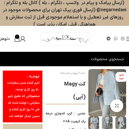
(ارسال پیامک و پیام در واتسپ ، تلگرام ، بله ) کانال بله و تلگرام :
negarnedaei@ (ارسال فوری پیک تهران برای محصولات موجود در
روزهای غیر تعطیل و با استعلام موجودی قبل از ثبت سفارش و
هماهنگی قبلی امکان پذیر است )
0
۰
تومان
خانه
بهاره و تابستانه
نامو
تـوجــه :
جود
کت Magy
تایم آماده شدن سفارشات
: ۵ روز کاری توجه :
(آبی)
محصولاتی که «طبق تایم
سفارشی » نوشته شده اند
بزرگنمایی تصویر
طی ۱۰ روز کاری آماده و
جنس : کرپ اندونزی درجه
سپس ارسال خواهند شد
یک کیفیت A++