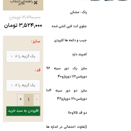
راهنمای انتخاب
سایز
رنگ : مشکی
۳,۷۹۰,۰۰۰
تومان
۳,۵۲۴,۰۰۰
تومان
جلوی کت لایی کشی شده
جیب و دکمه ها کاربردی
سایز
کمربند دارد
سایز یک دور سینه ۹۶
قد
دورباسن۱۱۲ دوربازو۴۰
سایز دو دور سینه 104
دورباسن۱۲۰ دوربازو۴۲
افزودن به سبد خرید
دو قد 75و80
(تفاوت احتمالی در اندازه ها