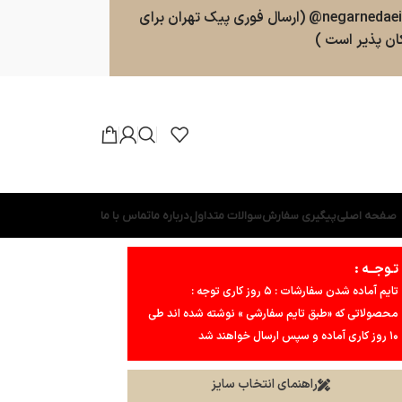
سفارشات طبق روال ارسال خواهند شد . پشتیبانی 09025357598 (ارسال پیامک و پیام در واتسپ ، تلگرام ، بله ) کانال بله و تلگرام : negarnedaei@ (ارسال فوری پیک تهران برای
ن پذیر است )
صفحه اصلی
پیگیری سفارش
سوالات متداول
درباره ما
تماس با ما
تـوجــه :
تایم آماده شدن سفارشات : ۵ روز کاری توجه :
محصولاتی که «طبق تایم سفارشی » نوشته شده اند طی
۱۰ روز کاری آماده و سپس ارسال خواهند شد
راهنمای انتخاب سایز