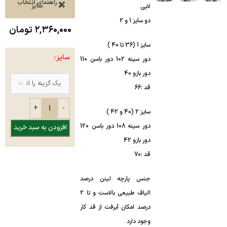
راهنمای انتخاب
سایز
لایی
دو سایز 1 و 2
۲,۳۶۰,۰۰۰
تومان
سایز 1 (36 تا 40 )
سایز
دور سینه 102 دور باسن 110
دور بازو 40
قد :66
سایز 2 (40 و 42 )
دور سینه 108 دور باسن 120
افزودن به سبد خرید
دور بازو 42
قد :70
جنس پارچه لینن درصد
الیاف طبیعی بالاست و تا 2
درصد امکان آبرفت از قد کار
وجود دارد