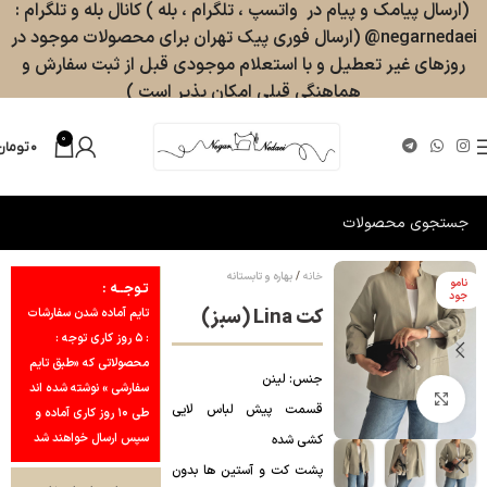
(ارسال پیامک و پیام در واتسپ ، تلگرام ، بله ) کانال بله و تلگرام :
negarnedaei@ (ارسال فوری پیک تهران برای محصولات موجود در
روزهای غیر تعطیل و با استعلام موجودی قبل از ثبت سفارش و
هماهنگی قبلی امکان پذیر است )
0
۰
تومان
خانه
بهاره و تابستانه
نامو
تـوجــه :
جود
کت Lina (سبز)
تایم آماده شدن سفارشات
: ۵ روز کاری توجه :
محصولاتی که «طبق تایم
جنس: لینن
سفارشی » نوشته شده اند
بزرگنمایی تصویر
قسمت پیش لباس لایی
طی ۱۰ روز کاری آماده و
سپس ارسال خواهند شد
کشی شده
پشت کت و آستین ها بدون