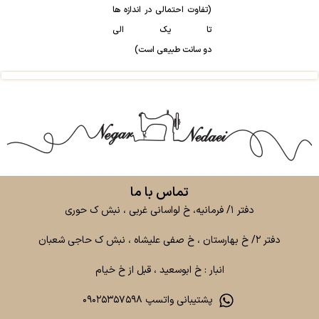
(تفاوت احتمالی در اندازه ها
تا یک الی
دو سانت طبیعی است)
تماس با ما
دفتر ۱/ فرمانیه، خ لواسانی غربی ، نبش ک حوری
دفتر ۲/ خ بهارستان ، خ صفی علیشاه ، نبش ک حاجی شعبان
انبار : خ ابوسعید ، قبل از خ خیام
پشتیبانی واتسپ ۰۹۰۲۵۳۵۷۵۹۸