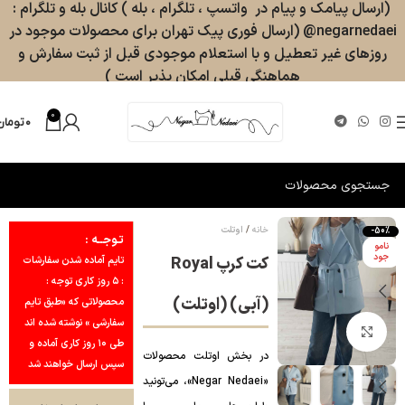
(ارسال پیامک و پیام در واتسپ ، تلگرام ، بله ) کانال بله و تلگرام :
negarnedaei@ (ارسال فوری پیک تهران برای محصولات موجود در
روزهای غیر تعطیل و با استعلام موجودی قبل از ثبت سفارش و
هماهنگی قبلی امکان پذیر است )
0
۰
تومان
خانه
اوتلت
-50%
تـوجــه :
نامو
جود
کت کرپ Royal
تایم آماده شدن سفارشات
: ۵ روز کاری توجه :
(آبی) (اوتلت)
محصولاتی که «طبق تایم
سفارشی » نوشته شده اند
بزرگنمایی تصویر
طی ۱۰ روز کاری آماده و
در بخش اوتلت محصولات
سپس ارسال خواهند شد
«Negar Nedaei»، می‌تونید