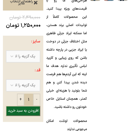
طراحی‌های ما رو با
راهنمای انتخاب
سایز
قیمت‌های ویژه پیدا کنید.
۲,۴۹۰,۰۰۰
تومان
این محصولات کاملاً از
۱,۲۵۰,۰۰۰
تومان
تولیدات اصلی برند هستن،
اما ممکنه ایراد جزئی ظاهری
سایز
مثل اختلاف جزئی در دوخت
یا ایراد جزیی در پارچه داشته
باشن که روی زیبایی و کاربرد
لباس تأثیری نداره. هدف ما
قد
اینه که این آیتم‌ها هم فرصت
دیده شدن پیدا کنن و هم
شما بتونید با هزینه‌ای خیلی
کمتر، همچنان استایل خاص
خودتون رو داشته باشید.
افزودن به سبد خرید
محصولات اوتلت امکان
مرجوعی ندارند