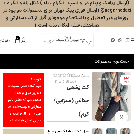
(ارسال پیامک و پیام در واتسپ ، تلگرام ، بله ) کانال بله و تلگرام :
negarnedaei@ (ارسال فوری پیک تهران برای محصولات موجود در
روزهای غیر تعطیل و با استعلام موجودی قبل از ثبت سفارش و
هماهنگی قبلی امکان پذیر است )
0
۰
تومان
خانه
کت زنانه
نامو
تـوجــه :
(دیدگاه کاربر
3
)
جود
کت پشمی
تایم آماده شدن سفارشات
: ۵ روز کاری توجه :
جناغی (سبزآبی/
محصولاتی که «طبق تایم
سفارشی » نوشته شده اند
کرم)
طی ۱۰ روز کاری آماده و
بزرگنمایی تصویر
سپس ارسال خواهند شد
مدل : کت یقه انگلیسی طرح