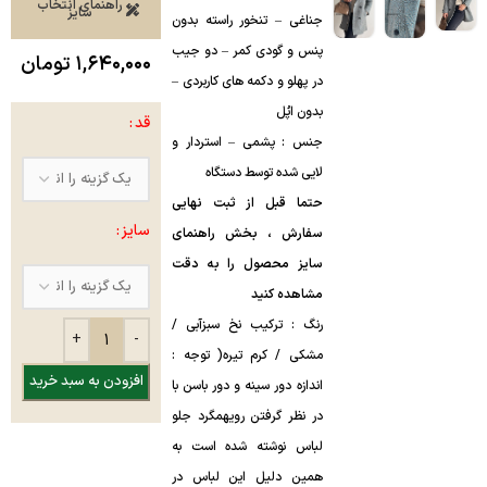
راهنمای انتخاب
سایز
جناغی – تنخور راسته بدون
پنس و گودی کمر – دو جیب
۱,۶۴۰,۰۰۰
تومان
در پهلو و دکمه های کاربردی –
بدون اپُل
قد
جنس : پشمی – استردار و
لایی شده توسط دستگاه
حتما قبل از ثبت نهایی
سایز
سفارش ، بخش راهنمای
سایز محصول را به دقت
مشاهده کنید
رنگ : ترکیب نخ سبزآبی /
مشکی / کرم تیره( توجه :
افزودن به سبد خرید
اندازه دور سینه و دور باسن با
در نظر گرفتن رویهمگرد جلو
لباس نوشته شده است به
همین دلیل این لباس در