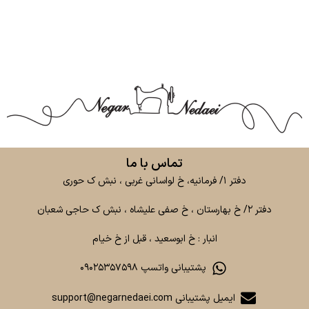
تماس با ما
دفتر ۱/ فرمانیه، خ لواسانی غربی ، نبش ک حوری
دفتر ۲/ خ بهارستان ، خ صفی علیشاه ، نبش ک حاجی شعبان
انبار : خ ابوسعید ، قبل از خ خیام
پشتیبانی واتسپ ۰۹۰۲۵۳۵۷۵۹۸
ایمیل پشتیبانی support@negarnedaei.com