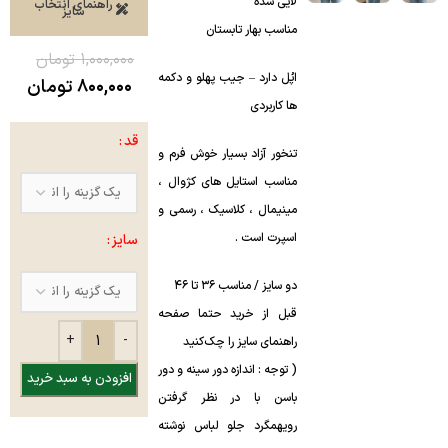
لایی شده
راهنمای انتخاب
سایز
مناسب بهار تابستان
۱,۰۰۰,۰۰۰
تومان
اپُل دارد – جیب پهلو و دکمه
۸۰۰,۰۰۰
تومان
ها کاربردی
قد
تنخور آزاد بسیار خوش فرم و
مناسب استایل های کژوال ،
مینیمال ، کلاسیک ، رسمی و
اسپرت است .
سایز
دو سایز / مناسب ۳۶ تا ۴۶
قبل از خرید حتما صفحه
راهنمای سایز را چک‌کنید
( توجه : اندازه دور سینه و دور
افزودن به سبد خرید
باسن با در نظر گرفتن
رویهمگرد جلو لباس نوشته