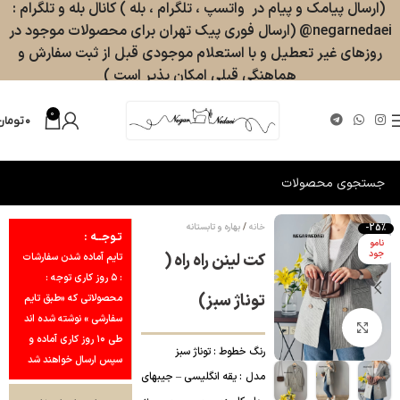
(ارسال پیامک و پیام در واتسپ ، تلگرام ، بله ) کانال بله و تلگرام :
negarnedaei@ (ارسال فوری پیک تهران برای محصولات موجود در
روزهای غیر تعطیل و با استعلام موجودی قبل از ثبت سفارش و
هماهنگی قبلی امکان پذیر است )
0
۰
تومان
خانه
بهاره و تابستانه
-25%
تـوجــه :
نامو
جود
کت لینن راه راه (
تایم آماده شدن سفارشات
: ۵ روز کاری توجه :
توناژ سبز)‎‎
محصولاتی که «طبق تایم
سفارشی » نوشته شده اند
بزرگنمایی تصویر
طی ۱۰ روز کاری آماده و
رنگ خطوط : توناژ سبز
سپس ارسال خواهند شد
مدل : یقه انگلیسی – جیبهای