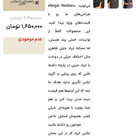
راهنمای انتخاب
سایز
«Negar Nedaei»، می‌تونید
طراحی‌های ما رو با
۲,۴۰۰,۰۰۰
تومان
قیمت‌های ویژه پیدا کنید.
۱,۶۵۰,۰۰۰
تومان
این محصولات کاملاً از
عدم موجودی
تولیدات اصلی برند هستن،
اما ممکنه ایراد جزئی ظاهری
مثل اختلاف جزئی در دوخت
یا ایراد جزیی در پارچه داشته
باشن که روی زیبایی و کاربرد
لباس تأثیری نداره. هدف ما
اینه که این آیتم‌ها هم فرصت
دیده شدن پیدا کنن و هم
شما بتونید با هزینه‌ای خیلی
کمتر، همچنان استایل خاص
خودتون رو داشته باشید.
عکس ایراد کار در این بخش