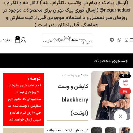
(ارسال پیامک و پیام در واتسپ ، تلگرام ، بله ) کانال بله و تلگرام :
negarnedaei@ (ارسال فوری پیک تهران برای محصولات موجود در
روزهای غیر تعطیل و با استعلام موجودی قبل از ثبت سفارش و
هماهنگی قبلی امکان پذیر است )
0
۰
تومان
خانه
بهاره و تابستانه
-31%
تـوجــه :
نامو
جود
کاپشن و وست
تایم آماده شدن سفارشات
ویژه
: ۵ روز کاری توجه :
blackberry
محصولاتی که «طبق تایم
سفارشی » نوشته شده اند
(اوتلت)
طی ۱۰ روز کاری آماده و
بزرگنمایی تصویر
سپس ارسال خواهند شد
در بخش اوتلت محصولات