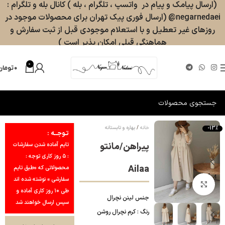
(ارسال پیامک و پیام در واتسپ ، تلگرام ، بله ) کانال بله و تلگرام :
negarnedaei@ (ارسال فوری پیک تهران برای محصولات موجود در
روزهای غیر تعطیل و با استعلام موجودی قبل از ثبت سفارش و
هماهنگی قبلی امکان پذیر است )
0
۰
تومان
خانه
بهاره و تابستانه
-13%
تـوجــه :
پیراهن/مانتو
تایم آماده شدن سفارشات
: ۵ روز کاری توجه :
Ailaa
محصولاتی که «طبق تایم
سفارشی » نوشته شده اند
بزرگنمایی تصویر
طی ۱۰ روز کاری آماده و
جنس لینن نچرال
سپس ارسال خواهند شد
رنگ : کرم نچرال روشن