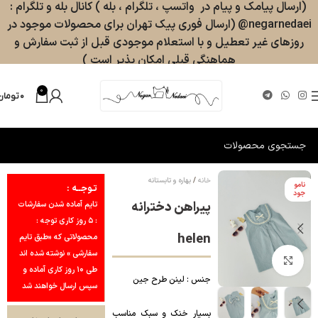
(ارسال پیامک و پیام در واتسپ ، تلگرام ، بله ) کانال بله و تلگرام :
negarnedaei@ (ارسال فوری پیک تهران برای محصولات موجود در
روزهای غیر تعطیل و با استعلام موجودی قبل از ثبت سفارش و
هماهنگی قبلی امکان پذیر است )
0
۰
تومان
خانه
بهاره و تابستانه
نامو
تـوجــه :
جود
پیراهن دخترانه
تایم آماده شدن سفارشات
: ۵ روز کاری توجه :
helen
محصولاتی که «طبق تایم
سفارشی » نوشته شده اند
بزرگنمایی تصویر
طی ۱۰ روز کاری آماده و
جنس : لینن طرح جین
سپس ارسال خواهند شد
بسیار خنک و سبک مناسب