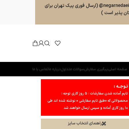
سفارشات طبق روال ارسال خواهند شد . پشتیبانی 09025357598 (ارسال پیامک و پیام در واتسپ ، تلگرام ، بله ) کانال بله و تلگرام : negarnedaei@ (ارسال فوری پیک تهران برای
ن پذیر است )
صفحه اصلی
پیگیری سفارش
سوالات متداول
درباره ما
تماس با ما
تـوجــه :
تایم آماده شدن سفارشات : ۵ روز کاری توجه :
محصولاتی که «طبق تایم سفارشی » نوشته شده اند طی
۱۰ روز کاری آماده و سپس ارسال خواهند شد
راهنمای انتخاب سایز