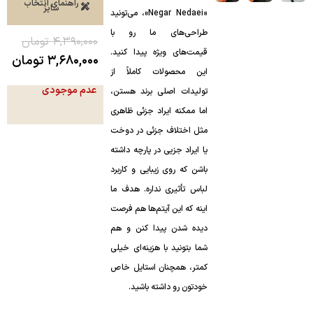
راهنمای انتخاب
سایز
«Negar Nedaei»، می‌تونید
طراحی‌های ما رو با
۴,۳۹۰,۰۰۰
تومان
قیمت‌های ویژه پیدا کنید.
۳,۶۸۰,۰۰۰
تومان
این محصولات کاملاً از
عدم موجودی
تولیدات اصلی برند هستن،
اما ممکنه ایراد جزئی ظاهری
مثل اختلاف جزئی در دوخت
یا ایراد جزیی در پارچه داشته
باشن که روی زیبایی و کاربرد
لباس تأثیری نداره. هدف ما
اینه که این آیتم‌ها هم فرصت
دیده شدن پیدا کنن و هم
شما بتونید با هزینه‌ای خیلی
کمتر، همچنان استایل خاص
خودتون رو داشته باشید.