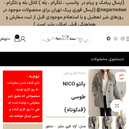
(ارسال پیامک و پیام در واتسپ ، تلگرام ، بله ) کانال بله و تلگرام :
negarnedaei@ (ارسال فوری پیک تهران برای محصولات موجود در
روزهای غیر تعطیل و با استعلام موجودی قبل از ثبت سفارش و
هماهنگی قبلی امکان پذیر است )
0
۰
تومان
خانه
پالتو و بارانی
نامو
تـوجــه :
جود
پالتو NICO
تایم آماده شدن سفارشات
: ۵ روز کاری توجه :
طوسی
محصولاتی که «طبق تایم
سفارشی » نوشته شده اند
بزرگنمایی تصویر
(قدکوتاه)
طی ۱۰ روز کاری آماده و
سپس ارسال خواهند شد
مدل: آزاد فری سایز – تنخور