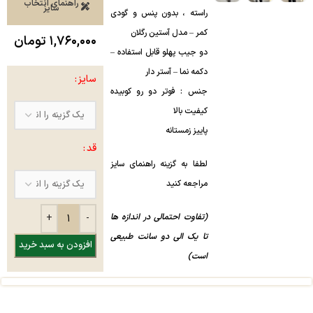
راهنمای انتخاب
سایز
راسته ، بدون پنس و گودی
کمر – مدل آستین رگلان
۱,۷۶۰,۰۰۰
تومان
دو جیب پهلو قابل استفاده –
دکمه نما – آستر دار
سایز
جنس : فوتر دو رو کوبیده
کیفیت بالا
پاییز زمستانه
قد
لطفا به گزینه راهنمای سایز
مراجعه کنید
(تفاوت احتمالی در اندازه ها
تا یک الی دو سانت طبیعی
افزودن به سبد خرید
است)