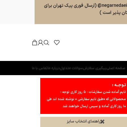
سفارشات طبق روال ارسال خواهند شد . پشتیبانی 09025357598 (ارسال پیامک و پیام در واتسپ ، تلگرام ، بله ) کانال بله و تلگرام : negarnedaei@ (ارسال فوری پیک تهران برای
ن پذیر است )
صفحه اصلی
پیگیری سفارش
سوالات متداول
درباره ما
تماس با ما
تـوجــه :
تایم آماده شدن سفارشات : ۵ روز کاری توجه :
محصولاتی که «طبق تایم سفارشی » نوشته شده اند طی
۱۰ روز کاری آماده و سپس ارسال خواهند شد
راهنمای انتخاب سایز