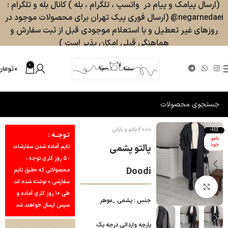
(ارسال پیامک و پیام در واتسپ ، تلگرام ، بله ) کانال بله و تلگرام :
negarnedaei@ (ارسال فوری پیک تهران برای محصولات موجود در
روزهای غیر تعطیل و با استعلام موجودی قبل از ثبت سفارش و
هماهنگی قبلی امکان پذیر است )
0
۰
تومان
خانه
پالتو و بارانی
-11%
تـوجــه :
نامو
جود
پالتو پشمی
تایم آماده شدن سفارشات
: ۵ روز کاری توجه :
Doodi
محصولاتی که «طبق تایم
سفارشی » نوشته شده اند
بزرگنمایی تصویر
طی ۱۰ روز کاری آماده و
جنس : پشمی _موهر
سپس ارسال خواهند شد
پارچه وارداتی درجه یک