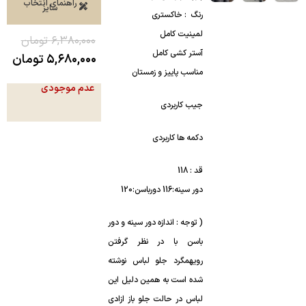
راهنمای انتخاب
سایز
رنگ : خاکستری
لمینیت کامل
۶,۳۸۰,۰۰۰
تومان
آستر کشی کامل
۵,۶۸۰,۰۰۰
تومان
مناسب پاییز و زمستان
عدم موجودی
جیب کاربردی
دکمه ها کاربردی
قد : 118
دور سینه:116 دورباسن:120
( توجه : اندازه دور سینه و دور
باسن با در نظر گرفتن
رویهمگرد جلو لباس نوشته
شده است به همین دلیل این
لباس در حالت جلو باز ازادی