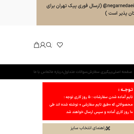
سفارشات طبق روال ارسال خواهند شد . پشتیبانی 09025357598 (ارسال پیامک و پیام در واتسپ ، تلگرام ، بله ) کانال بله و تلگرام : negarnedaei@ (ارسال فوری پیک تهران برای
ن پذیر است )
صفحه اصلی
پیگیری سفارش
سوالات متداول
درباره ما
تماس با ما
تـوجــه :
تایم آماده شدن سفارشات : ۵ روز کاری توجه :
محصولاتی که «طبق تایم سفارشی » نوشته شده اند طی
۱۰ روز کاری آماده و سپس ارسال خواهند شد
راهنمای انتخاب سایز