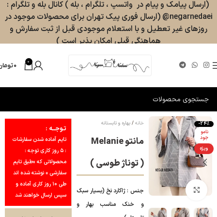
(ارسال پیامک و پیام در واتسپ ، تلگرام ، بله ) کانال بله و تلگرام :
negarnedaei@ (ارسال فوری پیک تهران برای محصولات موجود در
روزهای غیر تعطیل و با استعلام موجودی قبل از ثبت سفارش و
هماهنگی قبلی امکان پذیر است )
0
۰
تومان
خانه
بهاره و تابستانه
-24%
تـوجــه :
نامو
جود
مانتو Melanie
تایم آماده شدن سفارشات
ویژه
: ۵ روز کاری توجه :
( توناژ طوسی )
محصولاتی که «طبق تایم
سفارشی » نوشته شده اند
طی ۱۰ روز کاری آماده و
بزرگنمایی تصویر
جنس : ژاکارد نخ (بسیار سبک
سپس ارسال خواهند شد
و خنک مناسب بهار و