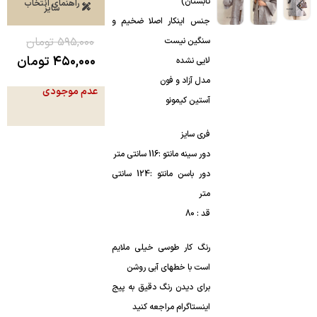
تابستان)
راهنمای انتخاب
سایز
جنس اینکار اصلا ضخیم و
۵۹۵,۰۰۰
تومان
سنگین نیست
۴۵۰,۰۰۰
تومان
لایی نشده
مدل آزاد و فون
عدم موجودی
آستین کیمونو
فری سایز
دور سینه مانتو :116 سانتی متر
دور باسن مانتو :124 سانتی
متر
قد : 80
رنگ کار طوسی خیلی ملایم
است با خطهای آبی روشن
برای دیدن رنگ دقیق به پیج
اینستاگرام مراجعه کنید