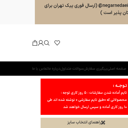
سفارشات طبق روال ارسال خواهند شد . پشتیبانی 09025357598 (ارسال پیامک و پیام در واتسپ ، تلگرام ، بله ) کانال بله و تلگرام : negarnedaei@ (ارسال فوری پیک تهران برای
ن پذیر است )
صفحه اصلی
پیگیری سفارش
سوالات متداول
درباره ما
تماس با ما
تـوجــه :
تایم آماده شدن سفارشات : ۵ روز کاری توجه :
محصولاتی که «طبق تایم سفارشی » نوشته شده اند طی
۱۰ روز کاری آماده و سپس ارسال خواهند شد
راهنمای انتخاب سایز