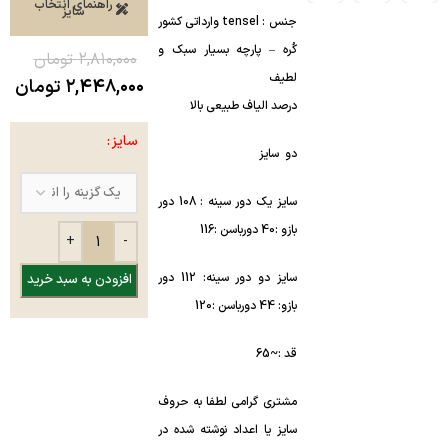
راهنمای انتخاب
سایز
جنس : tensel وارداتی کشور
کُره – پارچه بسیار سبک و
۲,۸۱۰,۰۰۰
تومان
لطیف
۲,۴۴۸,۰۰۰
تومان
درصد الیاف طبیعی بالا
سایز
دو سایز
سایز یک دور سینه : 108 دور
بازو :40 دورباسن :116
سایز دو دور سینه: 112 دور
افزودن به سبد خرید
بازو: 44 دورباسن :120
قد :~65
مشتری گرامی لطفا به حروف
سایز یا اعداد نوشته شده در