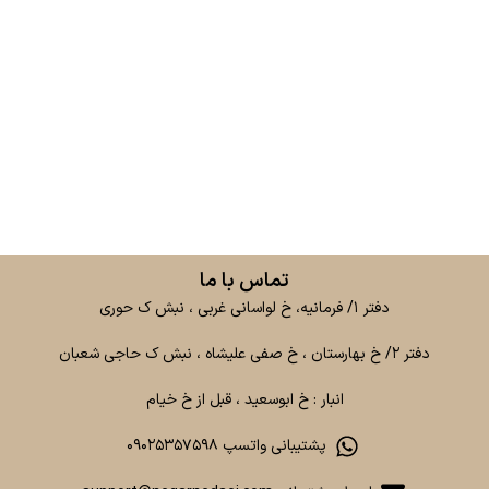
تماس با ما
دفتر ۱/ فرمانیه، خ لواسانی غربی ، نبش ک حوری
دفتر ۲/ خ بهارستان ، خ صفی علیشاه ، نبش ک حاجی شعبان
انبار : خ ابوسعید ، قبل از خ خیام
پشتیبانی واتسپ ۰۹۰۲۵۳۵۷۵۹۸