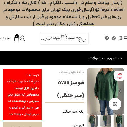
(ارسال پیامک و پیام در واتسپ ، تلگرام ، بله ) کانال بله و تلگرام :
negarnedaei@ (ارسال فوری پیک تهران برای محصولات موجود در
روزهای غیر تعطیل و با استعلام موجودی قبل از ثبت سفارش و
هماهنگی قبلی امکان پذیر است )
0
۰
تومان
خانه
بهاره و تابستانه
نامو
تـوجــه :
جود
شومیز Avaa
تایم آماده شدن سفارشات
: ۵ روز کاری توجه :
(سبز جنگلی)
محصولاتی که «طبق تایم
سفارشی » نوشته شده اند
بزرگنمایی تصویر
طی ۱۰ روز کاری آماده و
رنگ : سبز جنگلی
سپس ارسال خواهند شد
فری سایز