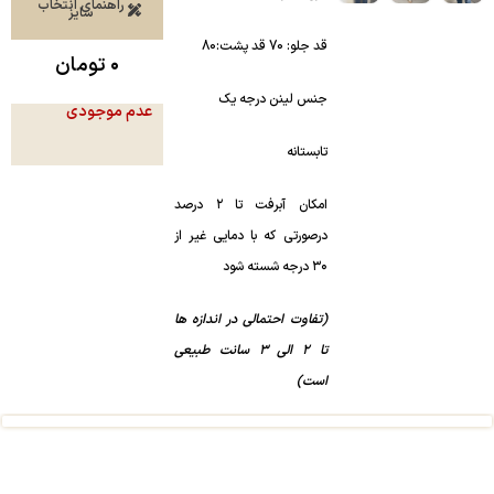
راهنمای انتخاب
سایز
قد جلو: 70 قد پشت:80
۰
تومان
جنس لینن درجه یک
عدم موجودی
تابستانه
امکان آبرفت تا ۲ درصد
درصورتی که با دمایی غیر از
۳۰ درجه شسته شود
(تفاوت احتمالی در اندازه ها
تا 2 الی 3 سانت طبیعی
است)