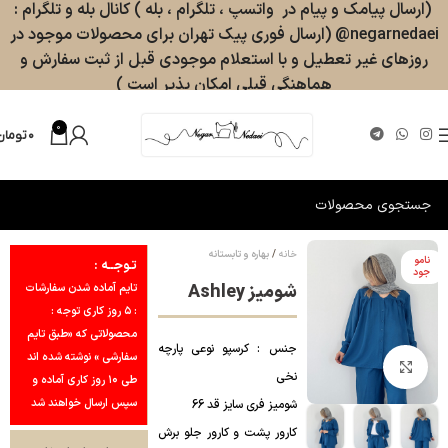
(ارسال پیامک و پیام در واتسپ ، تلگرام ، بله ) کانال بله و تلگرام :
negarnedaei@ (ارسال فوری پیک تهران برای محصولات موجود در
روزهای غیر تعطیل و با استعلام موجودی قبل از ثبت سفارش و
هماهنگی قبلی امکان پذیر است )
0
۰
تومان
خانه
بهاره و تابستانه
نامو
تـوجــه :
جود
شومیز Ashley
تایم آماده شدن سفارشات
: ۵ روز کاری توجه :
محصولاتی که «طبق تایم
جنس : کرسپو نوعی پارچه
سفارشی » نوشته شده اند
بزرگنمایی تصویر
نخی
طی ۱۰ روز کاری آماده و
سپس ارسال خواهند شد
شومیز فری سایز قد 66
کارور پشت و کارور جلو برش