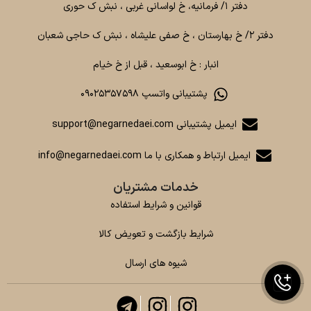
دفتر ۱/ فرمانیه، خ لواسانی غربی ، نبش ک حوری
دفتر ۲/ خ بهارستان ، خ صفی علیشاه ، نبش ک حاجی شعبان
انبار : خ ابوسعید ، قبل از خ خیام
پشتیبانی واتسپ ۰۹۰۲۵۳۵۷۵۹۸
ایمیل پشتیبانی support@negarnedaei.com
ایمیل ارتباط و همکاری با ما info@negarnedaei.com
خدمات مشتریان
قوانین و شرایط استفاده
شرایط بازگشت و تعویض کالا
شیوه های ارسال