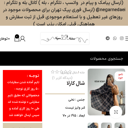
(ارسال پیامک و پیام در واتسپ ، تلگرام ، بله ) کانال بله و تلگرام :
negarnedaei@ (ارسال فوری پیک تهران برای محصولات موجود در
روزهای غیر تعطیل و با استعلام موجودی قبل از ثبت سفارش و
هماهنگی قبلی امکان پذیر است )
0
۰
تومان
خانه
شال و روسری
نامو
تـوجــه :
(دیدگاه کاربر
1
)
جود
شال کارلا
تایم آماده شدن سفارشات
: ۵ روز کاری توجه :
محصولاتی که «طبق تایم
جنس : نخی
سفارشی » نوشته شده اند
سُر و‌لیز نیست
طی ۱۰ روز کاری آماده و
بزرگنمایی تصویر
سپس ارسال خواهند شد
ابعاد : ۱۹۵ در ۷۰