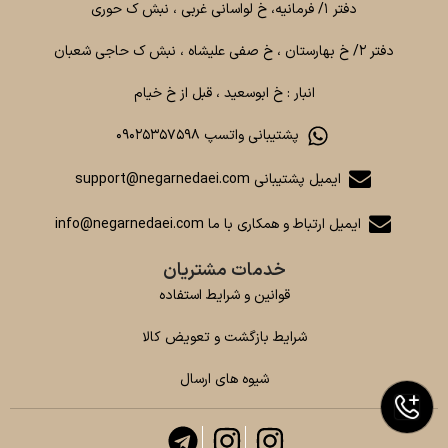
دفتر ۱/ فرمانیه، خ لواسانی غربی ، نبش ک حوری
دفتر ۲/ خ بهارستان ، خ صفی علیشاه ، نبش ک حاجی شعبان
انبار : خ ابوسعید ، قبل از خ خیام
پشتیبانی واتسپ ۰۹۰۲۵۳۵۷۵۹۸
ایمیل پشتیبانی support@negarnedaei.com
ایمیل ارتباط و همکاری با ما info@negarnedaei.com
خدمات مشتریان
قوانین و شرایط استفاده
شرایط بازگشت و تعویض کالا
شیوه های ارسال