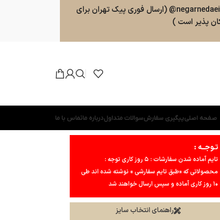
سفارشات طبق روال ارسال خواهند شد . پشتیبانی 09025357598 (ارسال پیامک و پیام در واتسپ ، تلگرام ، بله ) کانال بله و تلگرام : negarnedaei@ (ارسال فوری پیک تهران برای
ن پذیر است )
صفحه اصلی
پیگیری سفارش
سوالات متداول
درباره ما
تماس با ما
تـوجــه :
تایم آماده شدن سفارشات : ۵ روز کاری توجه :
محصولاتی که «طبق تایم سفارشی » نوشته شده اند طی
۱۰ روز کاری آماده و سپس ارسال خواهند شد
راهنمای انتخاب سایز