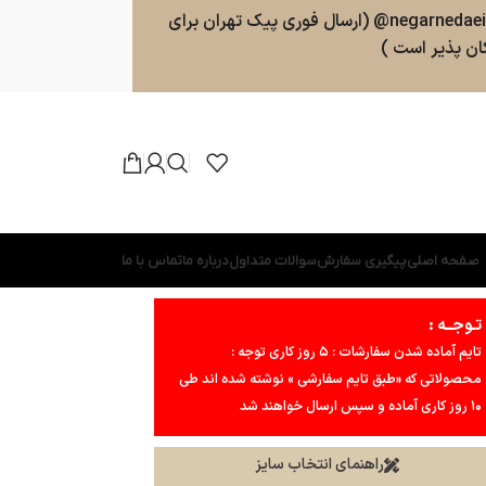
سفارشات طبق روال ارسال خواهند شد . پشتیبانی 09025357598 (ارسال پیامک و پیام در واتسپ ، تلگرام ، بله ) کانال بله و تلگرام : negarnedaei@ (ارسال فوری پیک تهران برای
ن پذیر است )
صفحه اصلی
پیگیری سفارش
سوالات متداول
درباره ما
تماس با ما
تـوجــه :
تایم آماده شدن سفارشات : ۵ روز کاری توجه :
محصولاتی که «طبق تایم سفارشی » نوشته شده اند طی
۱۰ روز کاری آماده و سپس ارسال خواهند شد
راهنمای انتخاب سایز