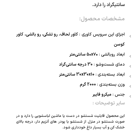
سانتیگراد را دارد.
مشخصات محصول:
اجزای این سرویس کاوری :
کاور لحاف، رو تشکی، رو بالشی، کاور
کوسن
ابعاد روبالشی :
۵۰x۷۰ سانتی‌متر
دمای شست‌وشو :
30 درجه سانتی‌گراد
ابعاد بسته‌بندی :
30x30x10 سانتی‌متر
وزن بسته‌بندی :
2000 گرم
جنس :
میکرو فایبر
سایر توضیحات :
این محصول قابلیت شستشو در دست یا ماشین لباسشویی را دارد و در
صورت شستشو در منزل از شستشو با
پودر های آنزیم دار
،
درجه بالای
خشک کن
و
آب بسیار داغ
خودداری شود.