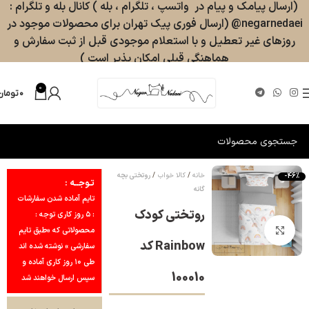
(ارسال پیامک و پیام در واتسپ ، تلگرام ، بله ) کانال بله و تلگرام :
negarnedaei@ (ارسال فوری پیک تهران برای محصولات موجود در
روزهای غیر تعطیل و با استعلام موجودی قبل از ثبت سفارش و
هماهنگی قبلی امکان پذیر است )
0
۰
تومان
خانه
کالا خواب
روتختی بچه
-46%
تـوجــه :
گانه
تایم آماده شدن سفارشات
روتختی کودک
: ۵ روز کاری توجه :
بزرگنمایی تصویر
محصولاتی که «طبق تایم
Rainbow کد
سفارشی » نوشته شده اند
طی ۱۰ روز کاری آماده و
100010
سپس ارسال خواهند شد