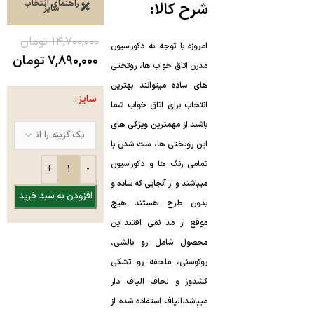
راهنمای انتخاب
شرح کالا:
سایز
۱۴,۷۰۰,۰۰۰
تومان
امروزه با توجه به
۷,۸۹۰,۰۰۰
تومان
مدرن
اتاق خواب ها،
های ساده
سایز
این روتختی ها،
تمامی رنگ ها و دکوراسیون
افزودن به سبد خرید
محصول شامل
رو بالشی
،
روکوسنی
،
ملحفه
کشدوز
و
لحاف الیاف دار