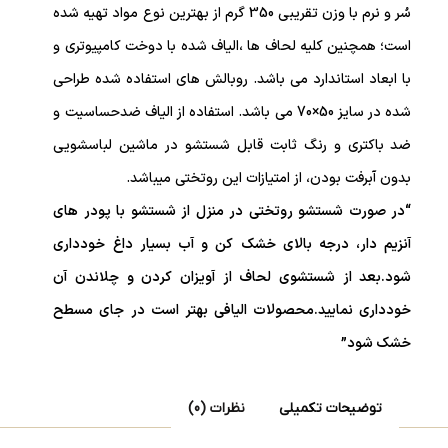
سُر و نرم با وزن تقریبی 350 گرم از بهترین نوع مواد تهیه شده
است؛ همچنین کلیه لحاف ها ،الیاف شده با دوخت کامپیوتری و
با ابعاد استاندارد می باشد. روبالش های استفاده شده طراحی
شده در سایز 50×70 می باشد. استفاده از الیاف ضدحساسیت و
ضد باکتری و رنگ ثابت قابل شستشو در ماشین لباسشویی
بدون آبرفت بودن، از امتیازات این روتختی میباشد.
“در صورت شستشو روتختی در منزل از شستشو با پودر های
آنزیم دار، درجه بالای خشک کن و آب بسیار داغ خودداری
شود.بعد از شستشوی لحاف از آویزان کردن و چلاندن آن
خودداری نمایید.محصولات الیافی بهتر است در جای مسطح
خشک شود”
توضیحات تکمیلی
نظرات (0)