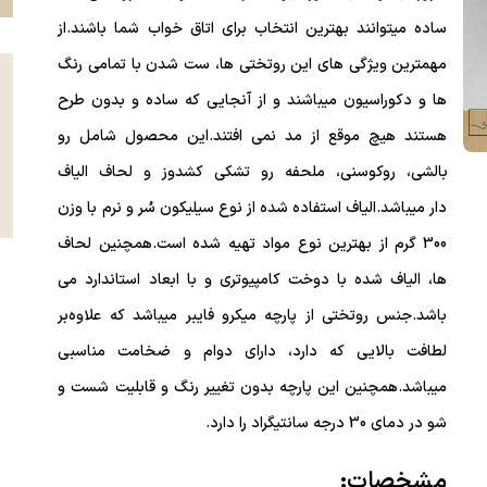
ساده
میتوانند بهترین انتخاب برای اتاق خواب شما باشند.از
مهمترین ویژگی های این روتختی ها،
ست شدن با تمامی رنگ
ها و دکوراسیون
میباشند و از آنجایی که ساده و بدون طرح
هستند هیچ موقع از مد نمی افتند.این محصول شامل
رو
بالشی
،
روکوسنی
،
ملحفه
رو تشکی کشدوز
و
لحاف الیاف
دار
میباشد.الیاف استفاده شده از نوع سیلیکون سُر و نرم با وزن
300 گرم از بهترین نوع مواد تهیه شده است.همچنین لحاف
ها،
الیاف شده با دوخت کامپیوتری
و
با ابعاد استاندارد
می
باشد.جنس روتختی از پارچه میکرو فایبر میباشد که علاوه‌بر
لطافت بالایی که دارد، دارای دوام و ضخامت مناسبی
میباشد.همچنین این پارچه بدون تغییر رنگ و قابلیت شست و
شو در دمای
30 درجه سانتیگراد
را دارد.
مشخصات: