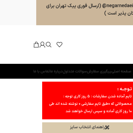
سفارشات طبق روال ارسال خواهند شد . پشتیبانی 09025357598 (ارسال پیامک و پیام در واتسپ ، تلگرام ، بله ) کانال بله و تلگرام : negarnedaei@ (ارسال فوری پیک تهران برای
ن پذیر است )
صفحه اصلی
پیگیری سفارش
سوالات متداول
درباره ما
تماس با ما
تـوجــه :
تایم آماده شدن سفارشات : ۵ روز کاری توجه :
محصولاتی که «طبق تایم سفارشی » نوشته شده اند طی
۱۰ روز کاری آماده و سپس ارسال خواهند شد
راهنمای انتخاب سایز