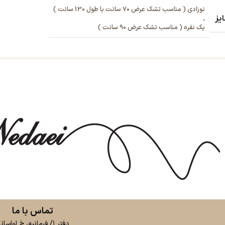
نوزادی ( مناسب تشک عرض 70 سانت با طول 130 سانت )
یز
,
یک نفره ( مناسب تشک عرض 90 سانت )
تماس با ما
دفتر ۱/ فرمانیه، خ لواسان