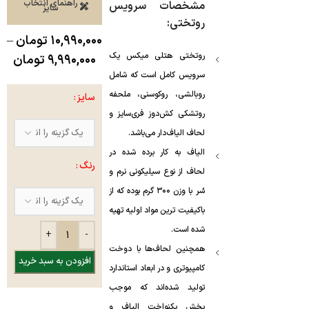
راهنمای انتخاب
مشخصات سرویس
سایز
روتختی:
۱۰,۹۹۰,۰۰۰
تومان
–
روتختی هتلی میکس یک
۹,۹۹۰,۰۰۰
تومان
سرویس کامل است که شامل
روبالشی، روکوسنی، ملحفه
سایز
روتشکی کش‌دوز فری‌سایز و
لحاف الیاف‌دار می‌باشد.
الیاف به کار برده شده در
رنگ
لحاف از نوع سیلیکونی نرم و
سُر با وزن ۳۰۰ گرم بوده که از
باکیفیت ترین مواد اولیه تهیه
شده است.
همچنین لحاف‌ها با دوخت
افزودن به سبد خرید
کامپیوتری و در ابعاد استاندارد
تولید شده‌اند که موجب
پخش یکنواخت الیاف و