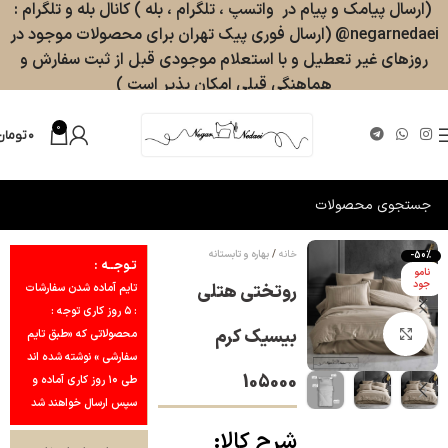
(ارسال پیامک و پیام در واتسپ ، تلگرام ، بله ) کانال بله و تلگرام :
negarnedaei@ (ارسال فوری پیک تهران برای محصولات موجود در
روزهای غیر تعطیل و با استعلام موجودی قبل از ثبت سفارش و
هماهنگی قبلی امکان پذیر است )
0
۰
تومان
خانه
بهاره و تابستانه
-50%
تـوجــه :
نامو
جود
روتختی هتلی
تایم آماده شدن سفارشات
: ۵ روز کاری توجه :
بیسیک کرم
بزرگنمایی تصویر
محصولاتی که «طبق تایم
سفارشی » نوشته شده اند
105000
طی ۱۰ روز کاری آماده و
سپس ارسال خواهند شد
شرح کالا: