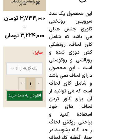
راهنمای انتخاب
سایز
این محصول یک عدد
۳,۷۴۴,۰۰۰
تومان
سرویس روتختی
–
کاوری جنس هتلی
۳,۲۲۴,۰۰۰
تومان
می باشد که شامل
کاور لحاف، روتشکی
کش دوزی شده و
سایز
روبالشی و روکوسنی
است . این محصول
دارای لحاف نمی باشد
و شامل کاور لحاف
است که می توانید از
افزودن به سبد خرید
آن برای کاور کردن
لحاف های خود
استفاده کنید و
براحتی روکش لحاف
را جدا گانه بشویید.در
چهار گوشه کاورلحاف