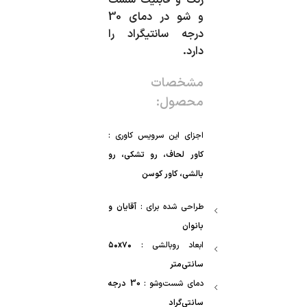
رنگ و قابلیت شست
و شو در دمای 30
درجه سانتیگراد را
دارد.
مشخصات
محصول:
اجزای این سرویس کاوری :
کاور لحاف، رو تشکی، رو
بالشی، کاور کوسن
طراحی شده برای :
آقایان و
بانوان
ابعاد روبالشی :
۵۰x۷۰
سانتی‌متر
دمای شست‌وشو :
30 درجه
سانتی‌گراد