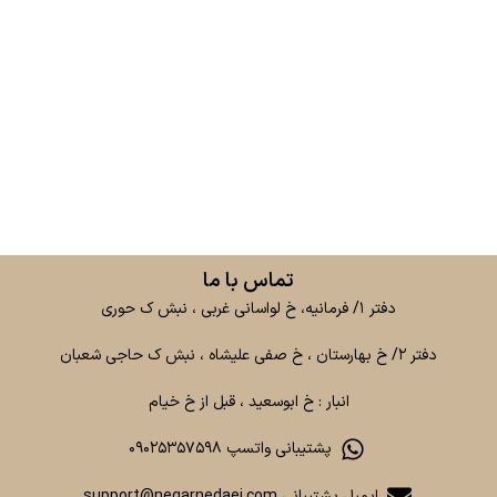
تماس با ما
دفتر ۱/ فرمانیه، خ لواسانی غربی ، نبش ک حوری
دفتر ۲/ خ بهارستان ، خ صفی علیشاه ، نبش ک حاجی شعبان
انبار : خ ابوسعید ، قبل از خ خیام
پشتیبانی واتسپ ۰۹۰۲۵۳۵۷۵۹۸
ایمیل پشتیبانی support@negarnedaei.com