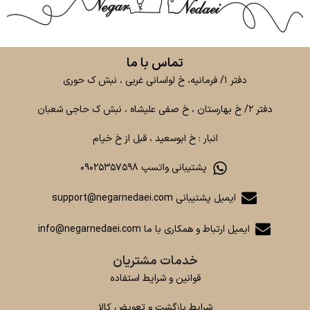
تماس با ما
دفتر ۱/ فرمانیه، خ لواسانی غربی ، نبش ک حوری
دفتر ۲/ خ بهارستان ، خ صفی علیشاه ، نبش ک حاجی شعبان
انبار : خ ابوسعید ، قبل از خ خیام
پشتیبانی واتسپ ۰۹۰۲۵۳۵۷۵۹۸
ایمیل پشتیبانی support@negarnedaei.com
ایمیل ارتباط و همکاری با ما info@negarnedaei.com
خدمات مشتریان
قوانین و شرایط استفاده
شرایط بازگشت و تعویض کالا