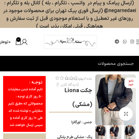
(ارسال پیامک و پیام در واتسپ ، تلگرام ، بله ) کانال بله و تلگرام :
negarnedaei@ (ارسال فوری پیک تهران برای محصولات موجود در
روزهای غیر تعطیل و با استعلام موجودی قبل از ثبت سفارش و
هماهنگی قبلی امکان پذیر است )
0
۰
تومان
خانه
بهاره و تابستانه
نامو
تـوجــه :
(دیدگاه کاربر
1
)
جود
جکت Liona
تایم آماده شدن سفارشات
: ۵ روز کاری توجه :
(مشکی)
محصولاتی که «طبق تایم
سفارشی » نوشته شده اند
بزرگنمایی تصویر
طی ۱۰ روز کاری آماده و
جنس : اورگانزا
سپس ارسال خواهند شد
رنگ : مشکی طرح پلنگی