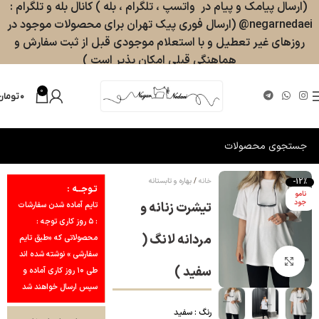
(ارسال پیامک و پیام در واتسپ ، تلگرام ، بله ) کانال بله و تلگرام :
negarnedaei@ (ارسال فوری پیک تهران برای محصولات موجود در
روزهای غیر تعطیل و با استعلام موجودی قبل از ثبت سفارش و
هماهنگی قبلی امکان پذیر است )
0
۰
تومان
خانه
بهاره و تابستانه
-12%
تـوجــه :
نامو
جود
تیشرت زنانه و
تایم آماده شدن سفارشات
: ۵ روز کاری توجه :
مردانه لانگ (
محصولاتی که «طبق تایم
سفارشی » نوشته شده اند
بزرگنمایی تصویر
سفید )
طی ۱۰ روز کاری آماده و
سپس ارسال خواهند شد
رنگ : سفید