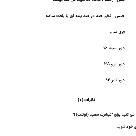
جنس : نخی صد در صد پنبه ای با بافت ساده
فری سایز
دور سینه 96
دور بازو 38
دور کمر 92
نظرات (0)
می کنید برای “تیشرت سفید (اوتلت) 1”
ی خود
شوید.