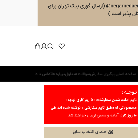
سفارشات طبق روال ارسال خواهند شد . پشتیبانی 09025357598 (ارسال پیامک و پیام در واتسپ ، تلگرام ، بله ) کانال بله و تلگرام : negarnedaei@ (ارسال فوری پیک تهران برای
ن پذیر است )
صفحه اصلی
پیگیری سفارش
سوالات متداول
درباره ما
تماس با ما
تـوجــه :
تایم آماده شدن سفارشات : ۵ روز کاری توجه :
محصولاتی که «طبق تایم سفارشی » نوشته شده اند طی
۱۰ روز کاری آماده و سپس ارسال خواهند شد
راهنمای انتخاب سایز