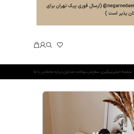
سفارشات طبق روال ارسال خواهند شد . پشتیبانی 09025357598 (ارسال پیامک و پیام در واتسپ ، تلگرام ، بله ) کانال بله و تلگرام : negarnedaei@ (ارسال فوری پیک تهران برای
ن پذیر است )
صفحه اصلی
پیگیری سفارش
سوالات متداول
درباره ما
تماس با ما