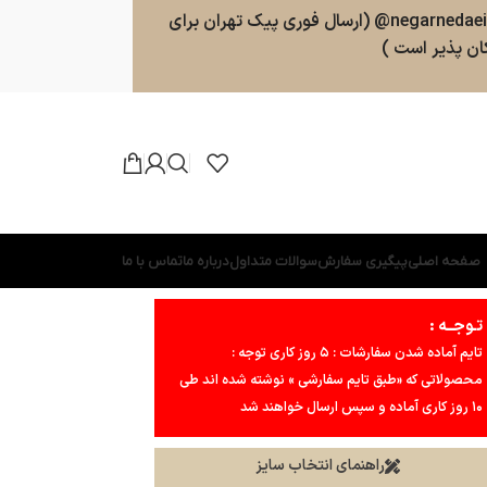
سفارشات طبق روال ارسال خواهند شد . پشتیبانی 09025357598 (ارسال پیامک و پیام در واتسپ ، تلگرام ، بله ) کانال بله و تلگرام : negarnedaei@ (ارسال فوری پیک تهران برای
ن پذیر است )
صفحه اصلی
پیگیری سفارش
سوالات متداول
درباره ما
تماس با ما
تـوجــه :
تایم آماده شدن سفارشات : ۵ روز کاری توجه :
محصولاتی که «طبق تایم سفارشی » نوشته شده اند طی
۱۰ روز کاری آماده و سپس ارسال خواهند شد
راهنمای انتخاب سایز