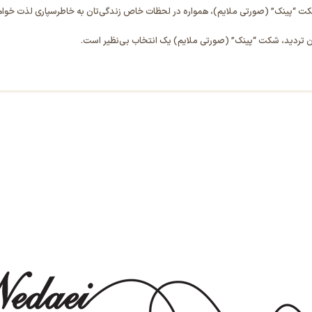
کت “پینک” (صورتی ملایم)، همواره در لحظات خاص زندگی‌تان به خاطر‌سپاری لذت خواه
 تردید، شکت “پینک” (صورتی ملایم) یک انتخاب بی‌نظیر است.