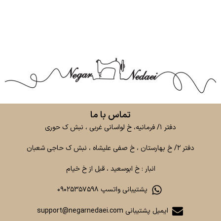
تماس با ما
دفتر ۱/ فرمانیه، خ لواسانی غربی ، نبش ک حوری
دفتر ۲/ خ بهارستان ، خ صفی علیشاه ، نبش ک حاجی شعبان
انبار : خ ابوسعید ، قبل از خ خیام
پشتیبانی واتسپ ۰۹۰۲۵۳۵۷۵۹۸
ایمیل پشتیبانی support@negarnedaei.com