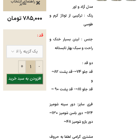
راهنمای انتخاب
سایز
مدل آزاد و اور ‌
رنگ : ترکیبی از توناژ کرم و
۷۸۵,۰۰۰
تومان
طوسی
قد
جنس : لینن بسیار خنک و
راحت و سبک بهار تابستانه
دو قد :
قد جلو 74~-قد پشت 82~
افزودن به سبد خرید
و
قد جلو 81~- قد پشت 90 ~
فری سایز: دور سینه شومیز
124~ دور باسن شومیز 130~
دور بازو شومیز 48~
مشتری گرامی لطفا به حروف