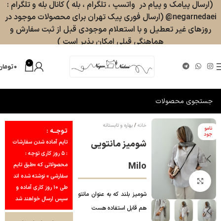
(ارسال پیامک و پیام در واتسپ ، تلگرام ، بله ) کانال بله و تلگرام :
negarnedaei@ (ارسال فوری پیک تهران برای محصولات موجود در
روزهای غیر تعطیل و با استعلام موجودی قبل از ثبت سفارش و
هماهنگی قبلی امکان پذیر است )
0
۰
تومان
خانه
بهاره و تابستانه
نامو
تـوجــه :
جود
شومیز مانتویی
تایم آماده شدن سفارشات
: ۵ روز کاری توجه :
Milo
محصولاتی که «طبق تایم
سفارشی » نوشته شده اند
بزرگنمایی تصویر
طی ۱۰ روز کاری آماده و
شومیز بلند که به عنوان مانتو
سپس ارسال خواهند شد
هم قابل استفاده هست