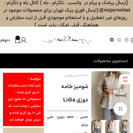
(ارسال پیامک و پیام در واتسپ ، تلگرام ، بله ) کانال بله و تلگرام :
negarnedaei@ (ارسال فوری پیک تهران برای محصولات موجود در
روزهای غیر تعطیل و با استعلام موجودی قبل از ثبت سفارش و
هماهنگی قبلی امکان پذیر است )
0
۰
تومان
خانه
تاپ و شومیز
نامو
تـوجــه :
جود
شومیز خامه
تایم آماده شدن سفارشات
: ۵ روز کاری توجه :
دوزی Lidia‎‎
محصولاتی که «طبق تایم
سفارشی » نوشته شده اند
بزرگنمایی تصویر
طی ۱۰ روز کاری آماده و
جنس : خامه دوزی- نخی
سپس ارسال خواهند شد
خنک