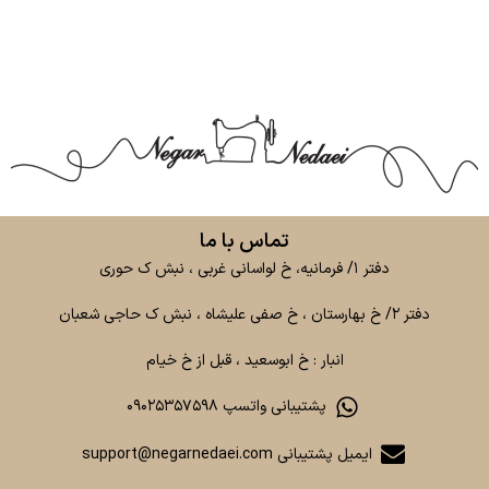
تماس با ما
دفتر ۱/ فرمانیه، خ لواسانی غربی ، نبش ک حوری
دفتر ۲/ خ بهارستان ، خ صفی علیشاه ، نبش ک حاجی شعبان
انبار : خ ابوسعید ، قبل از خ خیام
پشتیبانی واتسپ ۰۹۰۲۵۳۵۷۵۹۸
ایمیل پشتیبانی support@negarnedaei.com