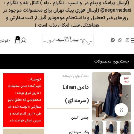
(ارسال پیامک و پیام در واتسپ ، تلگرام ، بله ) کانال بله و تلگرام :
negarnedaei@ (ارسال فوری پیک تهران برای محصولات موجود در
روزهای غیر تعطیل و با استعلام موجودی قبل از ثبت سفارش و
هماهنگی قبلی امکان پذیر است )
0
۰
تومان
خانه
بهاره و تابستانه
نامو
تـوجــه :
جود
دامن Lilian
تایم آماده شدن سفارشات
: ۵ روز کاری توجه :
(سرمه ای)
محصولاتی که «طبق تایم
سفارشی » نوشته شده اند
بزرگنمایی تصویر
طی ۱۰ روز کاری آماده و
جنس : لینن
سپس ارسال خواهند شد
رنگ : سرمه ای