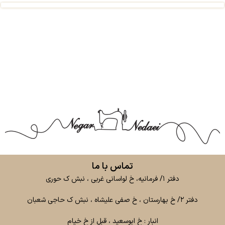
تماس با ما
دفتر ۱/ فرمانیه، خ لواسانی غربی ، نبش ک حوری
دفتر ۲/ خ بهارستان ، خ صفی علیشاه ، نبش ک حاجی شعبان
انبار : خ ابوسعید ، قبل از خ خیام