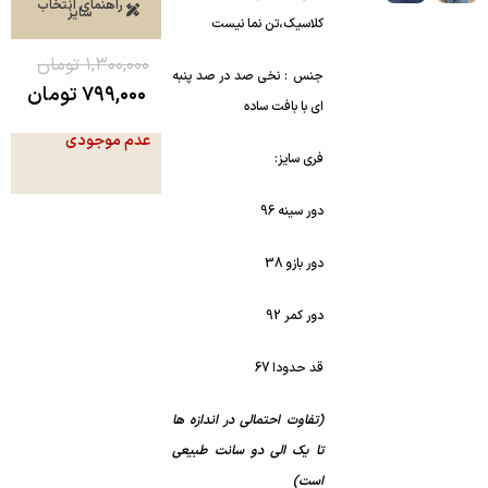
راهنمای انتخاب
سایز
کلاسیک،تن نما نیست
۱,۳۰۰,۰۰۰
تومان
جنس : نخی صد در صد پنبه
۷۹۹,۰۰۰
تومان
ای با بافت ساده
عدم موجودی
فری سایز:
دور سینه 96
دور بازو 38
دور کمر 92
قد حدودا 67
(تفاوت احتمالی در اندازه ها
تا یک الی دو سانت طبیعی
است)