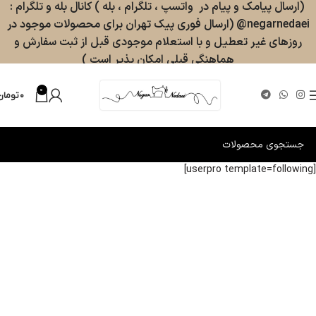
(ارسال پیامک و پیام در واتسپ ، تلگرام ، بله ) کانال بله و تلگرام :
negarnedaei@ (ارسال فوری پیک تهران برای محصولات موجود در
روزهای غیر تعطیل و با استعلام موجودی قبل از ثبت سفارش و
هماهنگی قبلی امکان پذیر است )
0
۰
تومان
[userpro template=following]